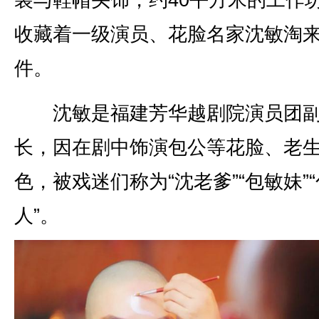
装与鞋帽头饰，约40平方米的工作
收藏着一级演员、花脸名家沈敏淘
件。
沈敏是福建芳华越剧院演员团
长，因在剧中饰演包公等花脸、老
色，被戏迷们称为“沈老爹”“包敏妹”
人”。