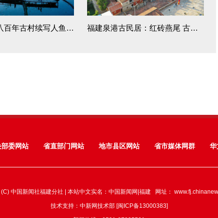
福建浦源：八百年古村续写人鱼佳话
福建泉港古民居：红砖燕尾 古韵悠长
央部委网站
省直部门网站
地市县区网站
省市媒体网群
华
 (C) 中国新闻社福建分社 | 本站中文实名：中国新闻网|福建 网址：
www.fj.chinane
技术支持：中新网技术部 [闽ICP备13000383]