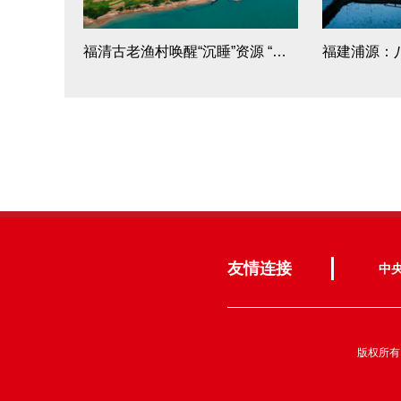
福清古老渔村唤醒“沉睡”资源 “美丽吉岛”乘风破浪
友情连接
中
版权所有