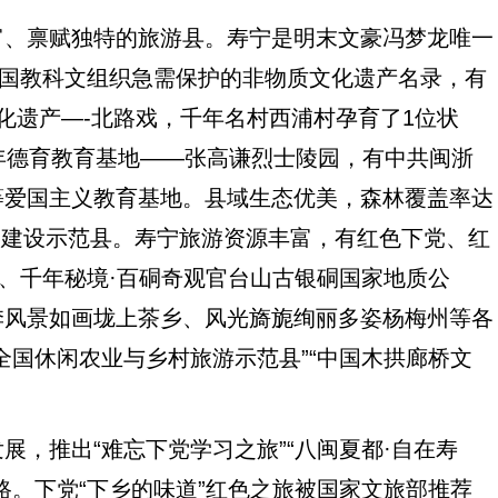
、禀赋独特的旅游县。寿宁是明末文豪冯梦龙唯一
合国教科文组织急需保护的非物质文化遗产名录，有
化遗产—-北路戏，千年名村西浦村孕育了1位状
年德育教育基地——张高谦烈士陵园，有中共闽浙
等爱国主义教育基地。县域生态优美，森林覆盖率达
文明建设示范县。寿宁旅游资源丰富，有红色下党、红
浦、千年秘境·百硐奇观官台山古银硐国家地质公
季风景如画垅上茶乡、风光旖旎绚丽多姿杨梅州等各
全国休闲农业与乡村旅游示范县”“中国木拱廊桥文
推出“难忘下党学习之旅”“八闽夏都·自在寿
路。下党“下乡的味道”红色之旅被国家文旅部推荐