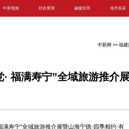
中新视频
时政要闻
融媒矩阵
地市风采
中新网 >>
福建
党· 福满寿宁”全域旅游推介
 福满寿宁”全域旅游推介展暨山海宁德·四季相约·有