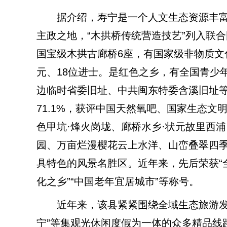
据介绍，寿宁是一个人文生态资源丰富
主政之地，“木拱桥传统营造技艺”列入联
国宝级木拱古廊桥6座，有国家级非物质文
元、18位进士。是红色之乡，有全国青少
边临时省委旧址、中共闽东特委含溪旧址
71.1%，获评中国天然氧吧、国家生态
色甲坑·烽火岗垅、廊桥水乡·状元故里西
园、万亩烂漫樱花云上水洋、山峦叠翠四
具特色的风景名胜区。近年来，先后荣获“
化之乡”“中国老年宜居城市”等称号。
近年来，该县紧紧围绕全域生态旅游发展，
宁”等集观光休闲度假为一体的众多精品线