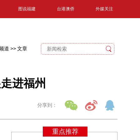
图说福建
台港澳侨
外媒关注
频道 >>
文章
展走进福州
分享到：