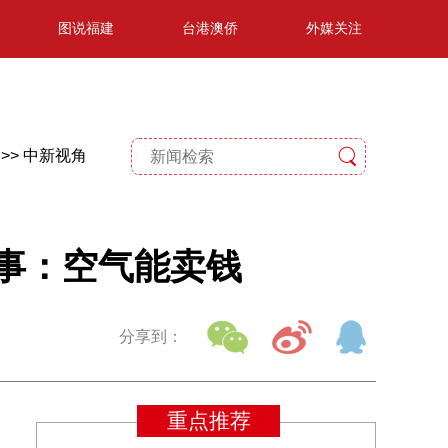
图说福建
台港澳侨
外媒关注
>>
中新视角
故事：空气能卖钱
分享到：