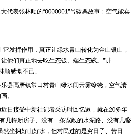
代表张林顺的“0000001”号碳票故事：空气能卖
它发挥作用，真正让绿水青山转化为金山银山，
让他们真正地去吃生态饭、端生态碗。”讲
张林顺感慨不已。
乐县高唐镇常口村青山绿水间云雾缭绕，空气清
如画。
日接受中新社记者采访时回忆道，就在20多年
没有几幢新房子、没有一条宽敞的水泥路、没有几盏
虽然坐拥好山好水，但村民过的是穷日子、苦日