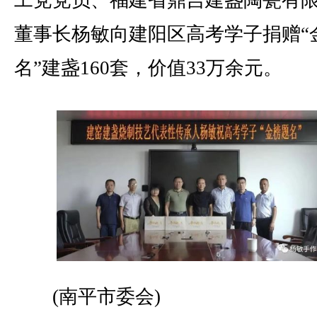
工党党员、福建省鼎吉建盏陶瓷有
董事长杨敏向建阳区高考学子捐赠“
名”建盏160套，价值33万余元。
(南平市委会)