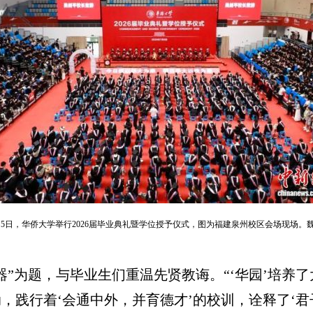
月5日，华侨大学举行2026届毕业典礼暨学位授予仪式，图为福建泉州校区会场现场。魏
为题，与毕业生们重温先贤教诲。“‘华园’培养
，践行着‘会通中外，并育德才’的校训，诠释了‘君