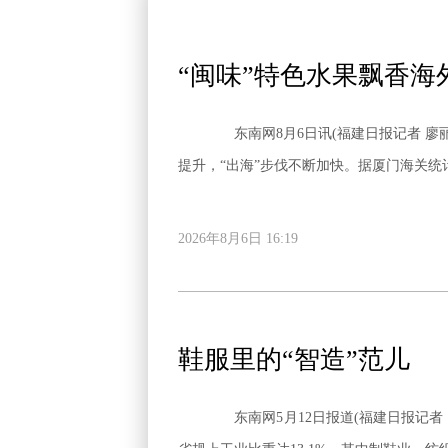
“闽味”特色水果飘香海
东南网8月6日讯(福建日报记者 廖丽
提升，“出海”步伐不断加快。据厦门海关统计
2026年8月6日 16:19
鞋服里的“智造”范儿
东南网5月12日报道(福建日报记者 黄筱菁) 全球每5双运动鞋就有1双“福建造”，国内近一半的锦纶、四分之一的服装产自福建；2025