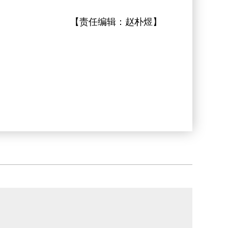
【责任编辑：
赵朴煜
】