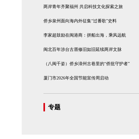
两岸青年齐聚福州 共启科技文化探索之旅
侨乡泉州面向海内外征集“过番歌”史料
李家超鼓励在闽港商：拼船出海，乘风远航
闽北百年涉台古厝修旧如旧延续两岸文脉
（八闽千姿）侨乡漳州古巷里的“侨批守护者”
厦门市2026年全国节能宣传周启动
专题