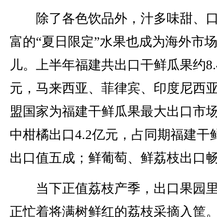
除了各色饮品外，汁多味甜、口
富的“夏日限定”水果也成为海外市
儿。上半年福建共出口干鲜瓜果约8.
元，马来西亚、菲律宾、印度尼西
盟国家为福建干鲜瓜果最大出口市
中柑橘出口4.2亿元，占同期福建干
出口值五成；鲜葡萄、鲜荔枝出口
当下正值荔枝产季，出口果园里
正忙着将满树鲜红的荔枝采摘入筐