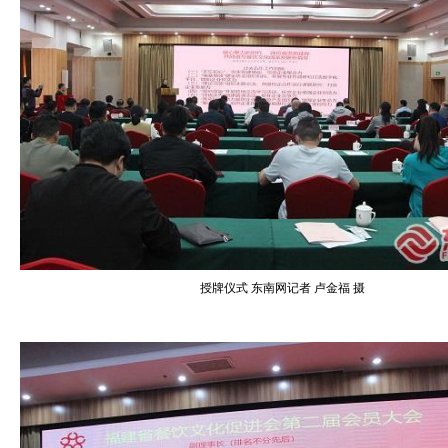
授牌仪式 东南网记者 卢金福 摄