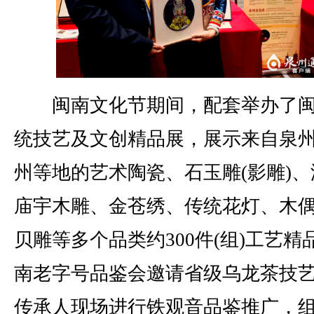
闽南文化节期间，配套举办了闽
统技艺及文创精品展，展示来自泉
州等地的艺术陶瓷、石玉雕(影雕)、
庙宇木雕、金苍绣、传统花灯、木
贝雕等多个品类约300件(组)工艺精
南老字号品鉴会邀请省级乌龙茶技
传承人现场进行铁观音品鉴推广，