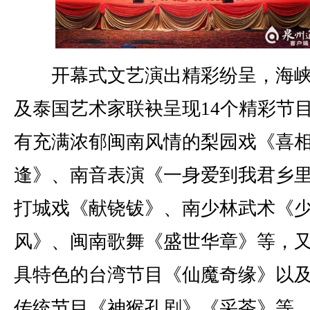
开幕式文艺演出精彩纷呈，海峡
及泰国艺术家联袂呈现14个精彩节
有充满浓郁闽南风情的梨园戏《喜
逢》、南音表演《一身爱到我君乡
打城戏《献铙钹》、南少林武术《
风》、闽南歌舞《盛世华章》等，
具特色的台湾节目《仙魔奇缘》以
传统节目《神猴孔剧》《采茶》等