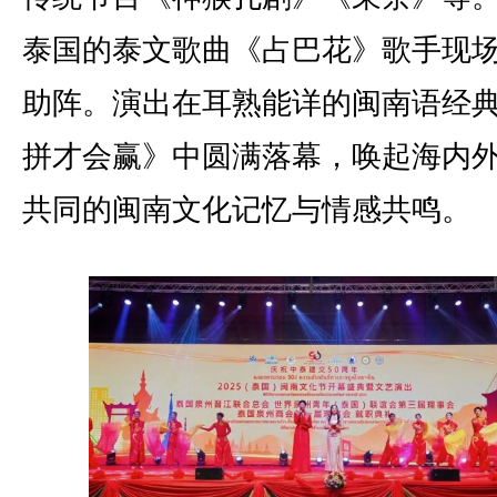
泰国的泰文歌曲《占巴花》歌手现
助阵。演出在耳熟能详的闽南语经
拼才会赢》中圆满落幕，唤起海内
共同的闽南文化记忆与情感共鸣。