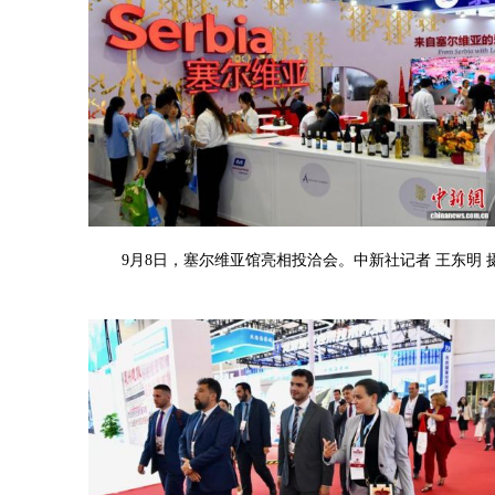
9月8日，塞尔维亚馆亮相投洽会。中新社记者 王东明 