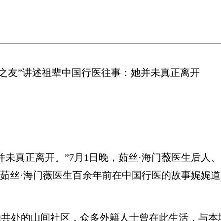
之友”讲述祖辈中国行医往事：她并未真正离开
真正离开。”7月1日晚，茹丝·海门薇医生后人、“
辈茹丝·海门薇医生百余年前在中国行医的故事娓娓
处的山间社区，众多外籍人士曾在此生活，与本