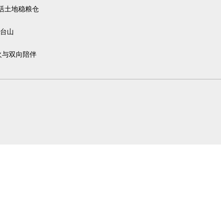
活土地稳粮仓
台山
火与双向陪伴