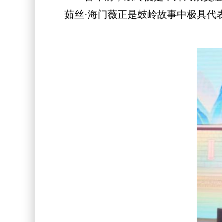
茹丝·海门薇正是鼓岭故事中极具代