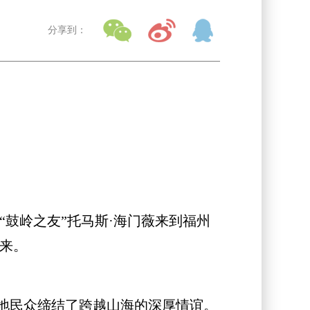
分享到：
鼓岭之友”托马斯·海门薇来到福州
道来。
地民众缔结了跨越山海的深厚情谊。