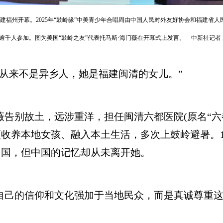
唱周在福建福州开幕。2025年“鼓岭缘”中美青少年合唱周由中国人民对外友好协会和福建
逾千人参加。图为美国“鼓岭之友”代表托马斯·海门薇在开幕式上发言。 中新社记者 
从来不是异乡人，她是福建闽清的女儿。”
薇告别故土，远涉重洋，担任闽清六都医院(原名“六
收养本地女孩、融入本土生活，多次上鼓岭避暑。19
中国，但中国的记忆却从未离开她。
己的信仰和文化强加于当地民众，而是真诚尊重这