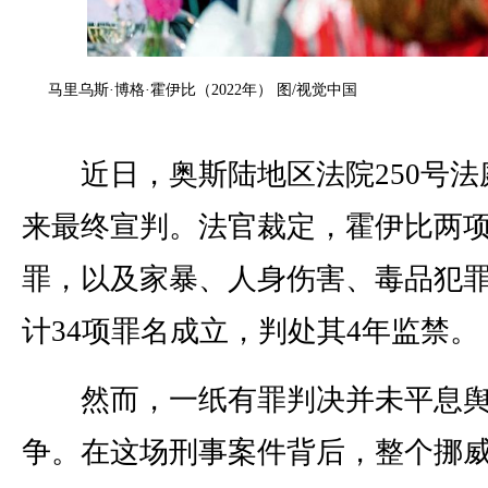
马里乌斯·博格·霍伊比（2022年） 图/视觉中国
近日，奥斯陆地区法院250号法
来最终宣判。法官裁定，霍伊比两
罪，以及家暴、人身伤害、毒品犯
计34项罪名成立，判处其4年监禁。
然而，一纸有罪判决并未平息舆
争。在这场刑事案件背后，整个挪