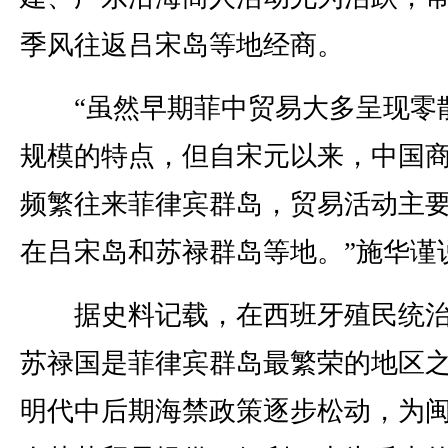
季风往返吕宋岛等地经商。
“虽然早期菲中贸易大多呈现零
规模的特点，但自宋元以来，中国
频繁往来菲律宾群岛，贸易活动主
在吕宋岛和苏禄群岛等地。”施华谨
据史料记载，在西班牙殖民统治
苏禄国是菲律宾群岛最繁荣的地区
明代中后期海禁政策逐步松动，为