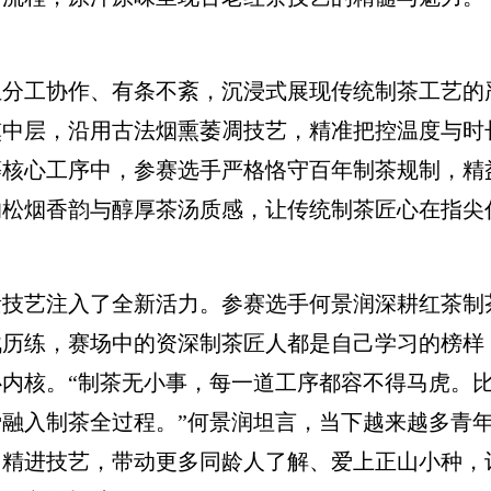
工协作、有条不紊，沉浸式展现传统制茶工艺的
熏中层，沿用古法烟熏萎凋技艺，精准把控温度与时
等核心工序中，参赛选手严格恪守百年制茶规制，精
的松烟香韵与醇厚茶汤质感，让传统制茶匠心在指尖
艺注入了全新活力。参赛选手何景润深耕红茶制
战历练，赛场中的资深制茶匠人都是自己学习的榜样
内核。“制茶无小事，每一道工序都容不得马虎。
融入制茶全过程。”何景润坦言，当下越来越多青
、精进技艺，带动更多同龄人了解、爱上正山小种，