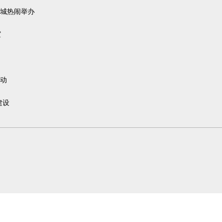
城热闹举办
谊
动
建设