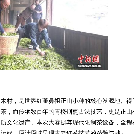
村，是世界红茶鼻祖正山小种的核心发源地。得
红茶，而传承数百年的青楼烟熏古法技艺，更是正山
质文化遗产。本次大赛摒弃现代化制茶设备，全程在
全流程，原汁原味呈现古老红茶技艺的精髓与魅力。