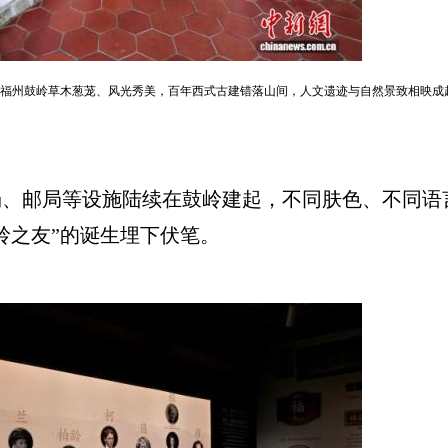
观。福州鼓岭草木葱茏、风光秀美，百年西式古建错落山间，人文遗迹与自然景致相映
邮局等设施陆续在鼓岭建起，不同肤色、不同语
岭之友”的诞生埋下伏笔。