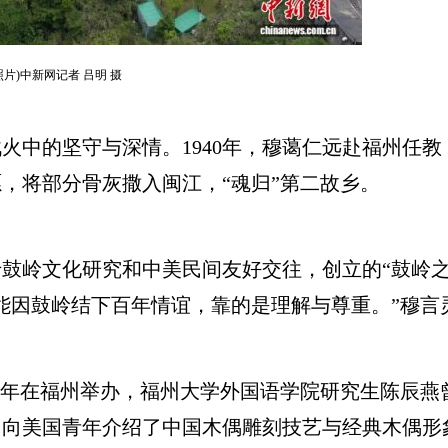
片)中新网记者 吕明 摄
中的坚守与深情。1940年，穆蔼仁远赴福州任教
愿，将部分骨灰撒入闽江，“魂归”第二故乡。
岭文化研究和中美民间友好交往，创立的“鼓岭之
能因鼓岭结下百年情谊，靠的是理解与尊重。”穆言
在福州举办，福州大学外国语学院研究生陈辰燕曾是
美国青年介绍了中国木偶雕刻技艺与经典木偶形象，外