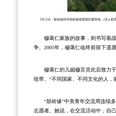
5月12日，航拍福州市鼓岭旅游度假区露营地。(无人机照
穆蔼仁家族的故事，则书写着战火
争。2005年，穆蔼仁临终前留下遗
穆蔼仁的儿媳穆言灵此后致力于鼓
纽带。“不同国家、不同文化的人，
“鼓岭缘”中美青年交流周连续多年
志愿者。她说，在交流活动中，自己向