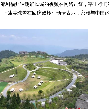
流利福州话朗诵民谣的视频在网络走红，字里行间
。”蒲美珠曾在回访鼓岭时动情表示，家族与中国