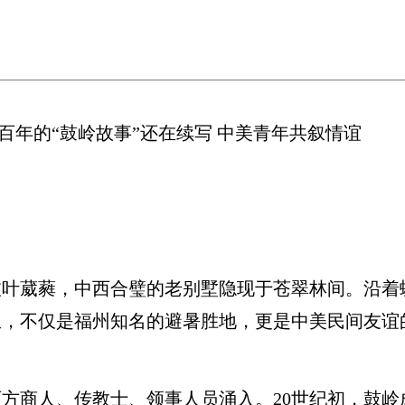
百年的“鼓岭故事”还在续写 中美青年共叙情谊
葳蕤，中西合璧的老别墅隐现于苍翠林间。沿着
里，不仅是福州知名的避暑胜地，更是中美民间友谊
方商人、传教士、领事人员涌入。20世纪初，鼓岭