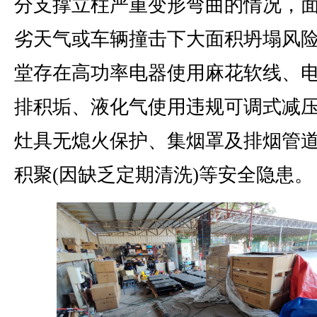
分支撑立柱严重变形弯曲的情况，
劣天气或车辆撞击下大面积坍塌风
堂存在高功率电器使用麻花软线、
排积垢、液化气使用违规可调式减
灶具无熄火保护、集烟罩及排烟管
积聚(因缺乏定期清洗)等安全隐患。