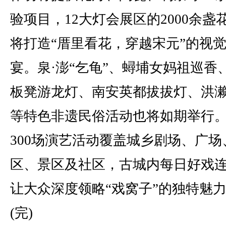
验项目，12大灯会展区的2000余盏
将打造“厝里看花，穿越宋元”的视
宴。泉·澎“乞龟”、蟳埔女妈祖巡香
板凳游龙灯、南安英都拔拔灯、洪
等特色非遗民俗活动也将如期举行
300场演艺活动覆盖城乡剧场、广场
区、景区及社区，古城内每日好戏
让大众深度领略“戏窝子”的独特魅
(完)