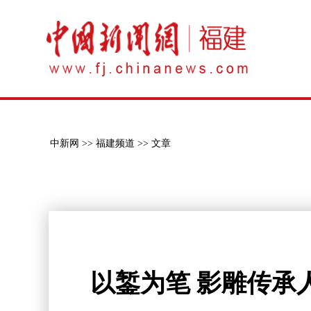
中新网 >>
福建频道 >>
文章
以錾为笔 影雕传承