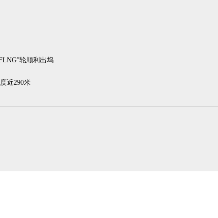
FLNG”轮顺利出坞
近290米