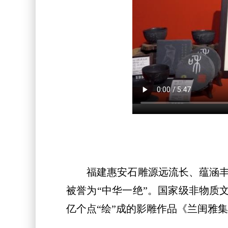
福建惠安石雕源远流长、蕴涵丰厚
被誉为“中华一绝”。国家级非物质文
亿个点“绘”成的影雕作品《兰闺雅