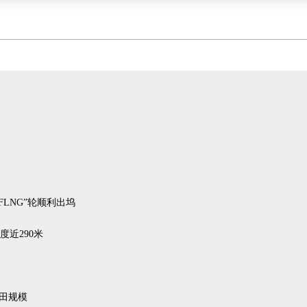
FLNG”轮顺利出坞
近290米
田规模