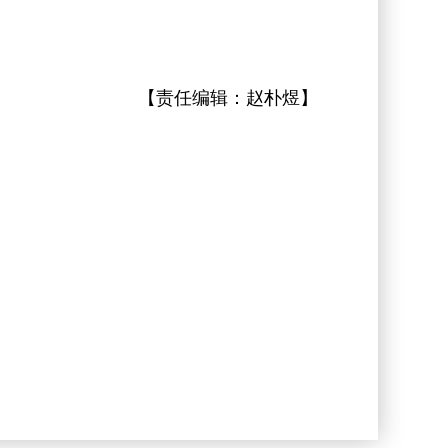
【责任编辑：
赵朴煜
】