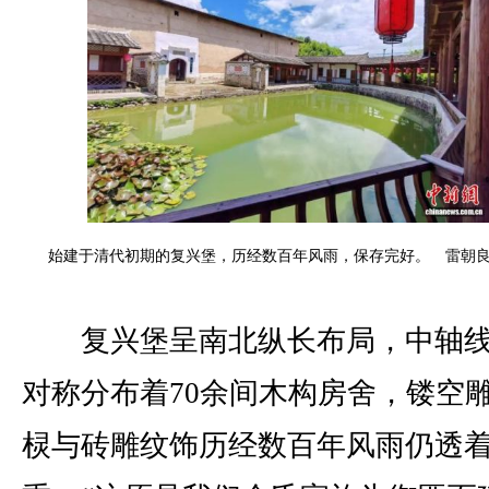
始建于清代初期的复兴堡，历经数百年风雨，保存完好。 雷朝良
复兴堡呈南北纵长布局，中轴线
对称分布着70余间木构房舍，镂空
棂与砖雕纹饰历经数百年风雨仍透