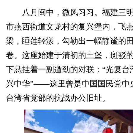
八月闽中，微风习习。福建三明
市燕西街道文龙村的复兴堡内，飞
梁，睡莲轻漾，勾勒出一幅静谧的
卷。这座始建于清初的土堡，斑驳
下悬挂着一副遒劲的对联：“光复台
兴中华”——这里曾是中国国民党中
台湾省党部的抗战办公旧址。