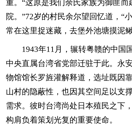
重。“这原是我们余氏家族为御匪而
院。”72岁的村民余尔望回忆道，“
常在这里捉迷藏，去堡外池塘摸泥鳅
1943年11月，辗转粤赣的中国
中央直属台湾省党部迁驻于此。永
物馆馆长罗旌灌解释道，选址既因
山村的隐蔽性，也因其空间足以支
需求。彼时台湾尚处日本殖民之下
构肩负着策划光复的重要使命。