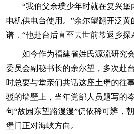
“我伯父余璞少年时就在复兴堡
电机供电台使用。”余尔望翻开泛黄
谱，“他赴台后直至去世前常返乡探
如今作为福建省姓氏源流研究会
委员会副秘书长的余尔望，多次赴
时总要与堂亲们共话这座土堡的往
驳的墙壁上，当年党部人员题写的
句“故园东望路漫漫”仍依稀可辨，
堡门正对海峡方向。