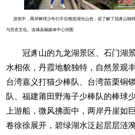
游览中，两岸棒球少年们不仅饱览湖光山色，还了解了冠豸山独
与历史文化。连城县融媒体中心供图
冠豸山的九龙湖景区、石门湖景
水相依，丹霞地貌独特，自然景观
台湾嘉义打猫少棒队、台湾苗栗铜
队、福建莆田野海子少棒队的棒球
上游船，微风拂面中，两岸丹崖如
卷徐徐展开，碧绿湖水泛起层层涟