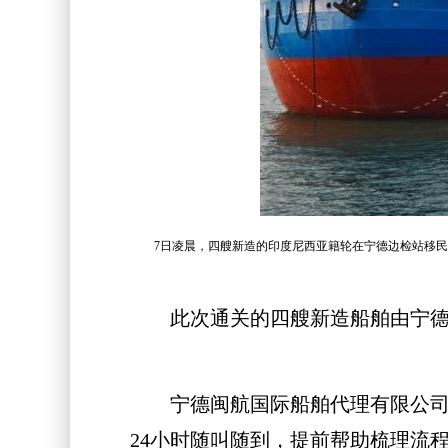
7日凌晨，四艘新造的印度尼西亚籍轮在宁德边检站移民
此次通关的四艘新造船舶由宁德本
宁德闽航国际船舶代理有限公司业
24小时随叫随到，提前帮助梳理流