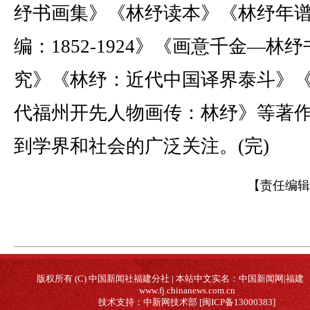
纾书画集》《林纾读本》《林纾年
编：1852-1924》《画意千金—林
究》《林纾：近代中国译界泰斗》
代福州开先人物画传：林纾》等著
到学界和社会的广泛关注。(完)
【责任编辑
版权所有 (C) 中国新闻社福建分社 | 本站中文实名：中国新闻网|福建
www.fj.chinanews.com.cn
技术支持：中新网技术部 [闽ICP备13000383]