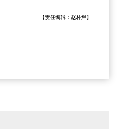
【责任编辑：
赵朴煜
】