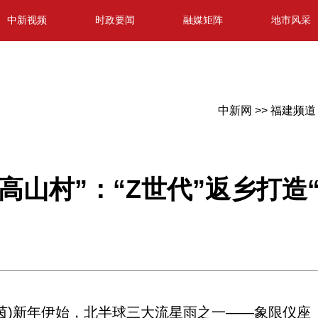
中新视频
时政要闻
融媒矩阵
地市风采
中新网 >>
福建频道 
高山村”：“Z世代”返乡打造
春茵)新年伊始，北半球三大流星雨之一——象限仪座