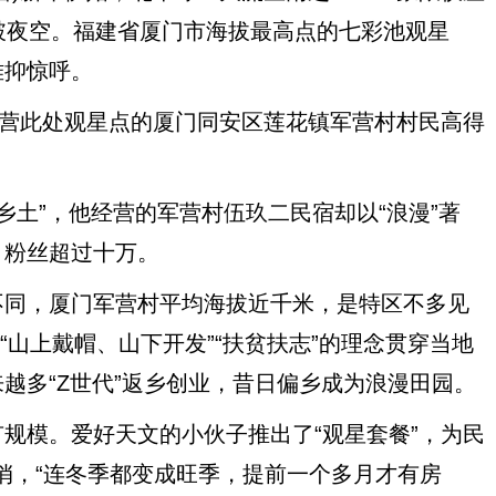
破夜空。福建省厦门市海拔最高点的七彩池观星
难抑惊呼。
营此处观星点的厦门同安区莲花镇军营村村民高得
乡土”，他经营的军营村伍玖二民宿却以“浪漫”著
，粉丝超过十万。
同，厦门军营村平均海拔近千米，是特区不多见
“山上戴帽、山下开发”“扶贫扶志”的理念贯穿当地
越多“Z世代”返乡创业，昔日偏乡成为浪漫田园。
模。爱好天文的小伙子推出了“观星套餐”，为民
走俏，“连冬季都变成旺季，提前一个多月才有房