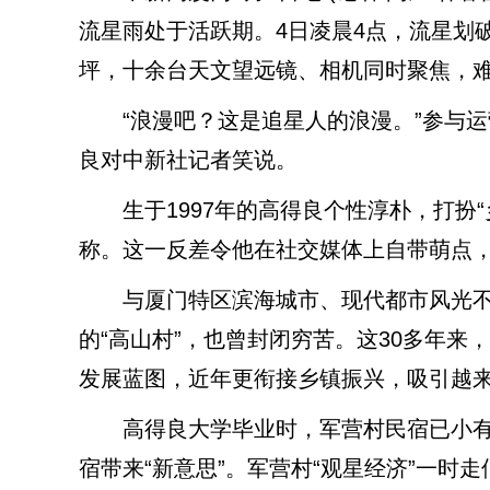
流星雨处于活跃期。4日凌晨4点，流星划
坪，十余台天文望远镜、相机同时聚焦，
“浪漫吧？这是追星人的浪漫。”参与运
良对中新社记者笑说。
生于1997年的高得良个性淳朴，打扮“
称。这一反差令他在社交媒体上自带萌点
与厦门特区滨海城市、现代都市风光不
的“高山村”，也曾封闭穷苦。这30多年来，
发展蓝图，近年更衔接乡镇振兴，吸引越来
高得良大学毕业时，军营村民宿已小有规
宿带来“新意思”。军营村“观星经济”一时