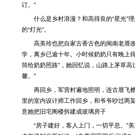
订。”
什么是乡村浪漫？和高得良的“星光”理
的“灯光”。
高美玲也把自家古香古色的闽南老厝改建
学，离乡已逾十年。小时候奶奶只有晚上
筒给奶奶照路”，她回忆说，山路上茅草高
馨。”
再回乡，军营村遍地照明，连古厝飞檐
里的室内设计师工作回乡，和爷爷吵过两
意她把旧宅阁楼拆建成玻璃房子
“房子建好，客人上门，一切平息。”美