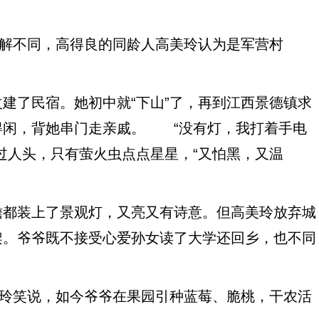
解不同，高得良的同龄人高美玲认为是军营村
了民宿。她初中就“下山”了，再到江西景德镇求
得闲，背她串门走亲戚。 “没有灯，我打着手电
过人头，只有萤火虫点点星星，“又怕黑，又温
都装上了景观灯，又亮又有诗意。但高美玲放弃城
架。爷爷既不接受心爱孙女读了大学还回乡，也不同
玲笑说，如今爷爷在果园引种蓝莓、脆桃，干农活