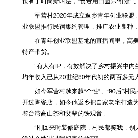
也有了时尚新叫法，“负责用田园乐‘引流’”
军营村2020年成立返乡青年创业联盟
业联盟推行民宿集约管理，推广农业良种，
在青年创业联盟基地的直播间里，高美
特产带货。
“有人有IP，有效解决了乡村振兴中内生
均年收入已从20世纪80年代初的两百多元人
如今军营村越来越“个性”。“90后”村
开过陶瓷店，如今他返乡把自家老宅打造为
鉴台湾高山茶和父辈的铁观音。
“刚回来时装修庭院，村民都笑我，别人