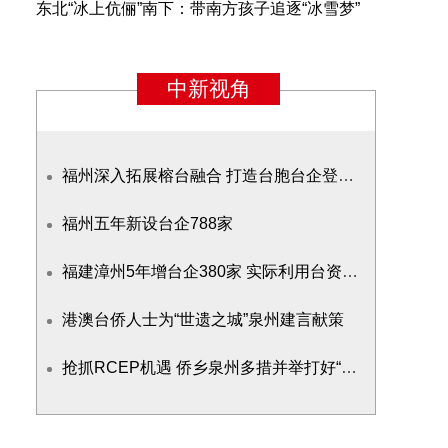
东北“冰上伉俪”南下：带南方孩子追逐“冰雪梦”
福州深入拓展榕台融合 打造台胞台企登陆第一家园先行城市
福州五年新设台企788家
福建漳州5年增台企380家 实际利用台资114亿元
港澳台侨人士为“世遗之城”泉州建言献策
抢抓RCEP机遇 侨乡泉州多措并举打好“新侨牌”