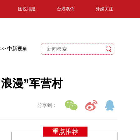
图说福建
台港澳侨
外媒关注
>>
中新视角
“浪漫”军营村
分享到：