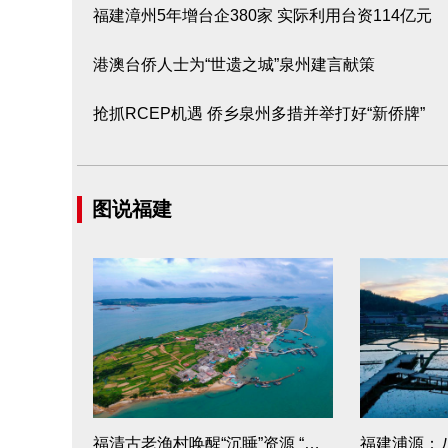
福建漳州5年增台企380家 实际利用台资114亿元
港澳台侨人士为“世遗之城”泉州建言献策
抢抓RCEP机遇 侨乡泉州多措并举打好“新侨牌”
图说福建
福清古老渔村唤醒“沉睡”资源 “美丽吉岛”乘风破浪