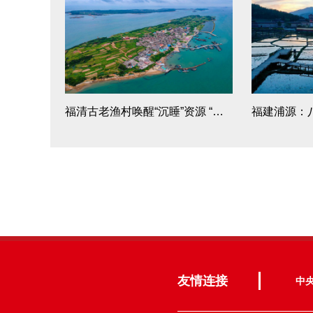
福清古老渔村唤醒“沉睡”资源 “美丽吉岛”乘风破浪
友情连接
中