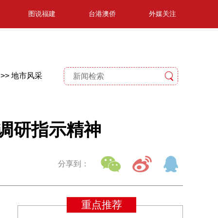
图说福建
台港澳侨
外媒关注
>>
地市风采
调研指示精神
分享到：