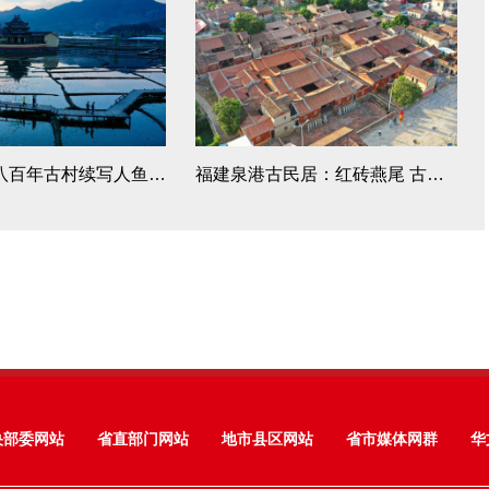
福建浦源：八百年古村续写人鱼佳话
福建泉港古民居：红砖燕尾 古韵悠长
央部委网站
省直部门网站
地市县区网站
省市媒体网群
华