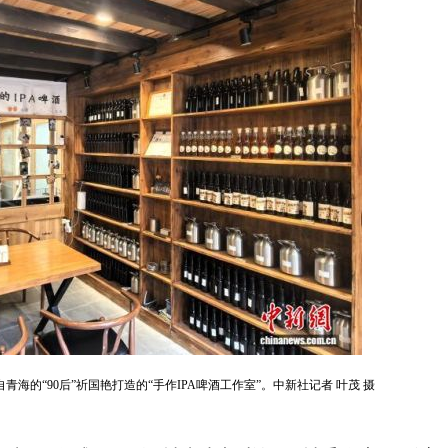
青海的“90后”祈国艳打造的“手作IPA啤酒工作室”。中新社记者 叶茂 摄