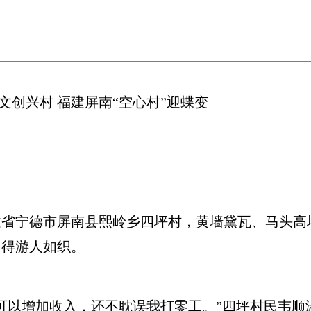
文创兴村 福建屏南“空心村”迎蝶变
宁德市屏南县熙岭乡四坪村，黄墙黛瓦、马头高
引得游人如织。
以增加收入，还不耽误我打零工。”四坪村民韦顺淑