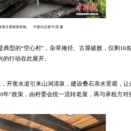
座座古厝错落有致。 中新社记者 叶茂 摄
典型的“空心村”，杂草掩径、古屋破败，仅剩18
振兴的行动在此展开。
开凿水道引来山涧清泉，建设叠石亲水景观，让
20年”政策，由村委会统一流转老屋，再与承租方对