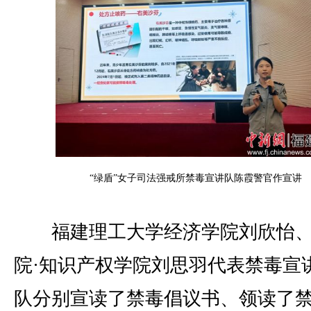
“绿盾”女子司法强戒所禁毒宣讲队陈霞警官作宣讲
福建理工大学经济学院刘欣怡、
院·知识产权学院刘思羽代表禁毒宣
队分别宣读了禁毒倡议书、领读了