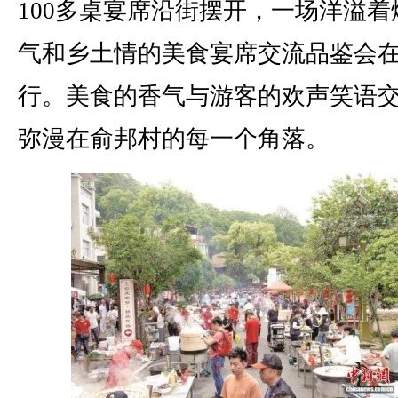
100多桌宴席沿街摆开，一场洋溢着
气和乡土情的美食宴席交流品鉴会
行。美食的香气与游客的欢声笑语
弥漫在俞邦村的每一个角落。