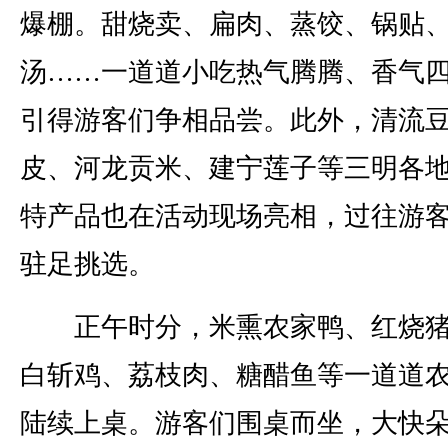
爆棚。甜烧卖、扁肉、蒸饺、锅贴
汤……一道道小吃热气腾腾、香气
引得游客们争相品尝。此外，清流
皮、河龙贡米、建宁莲子等三明各
特产品也在活动现场亮相，过往游
驻足挑选。
正午时分，米熏农家鸭、红烧猪
白斩鸡、荔枝肉、糖醋鱼等一道道
陆续上桌。游客们围桌而坐，大快