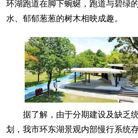
环湖跑道在脚下蜿蜒，跑道与碧绿
水、郁郁葱葱的树木相映成趣。
据了解，由于分期建设及缺乏统
划，我市环东湖景观内部慢行系统