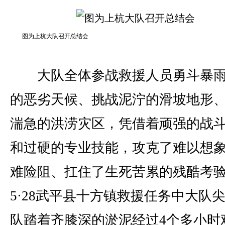
图为上杭大队召开总结会
大队全体参战救援人员勇斗暴雨
的恶劣天候、挑战泥泞的滑坡地形
湍急的洪涝灾区，凭借着顽强的战
和过硬的专业技能，攻克了难以想
难险阻、扛住了生死苦累的残酷考
5·28武平县十方镇救援任务中大队
队踏着齐膝深的淤泥经过4个多小时