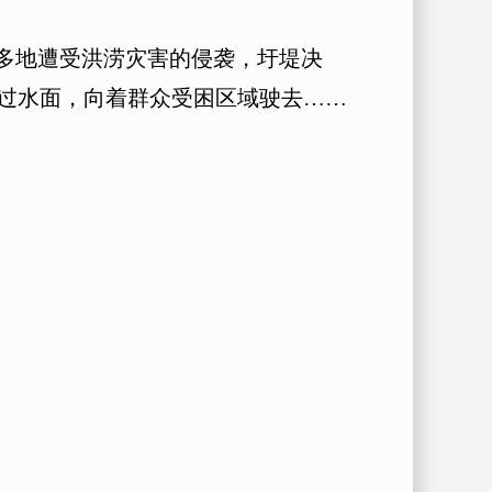
多地遭受洪涝灾害的侵袭，圩堤决
过水面，向着群众受困区域驶去……