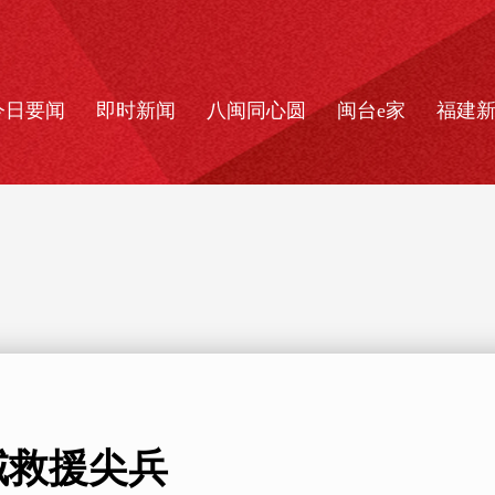
今日要闻
即时新闻
八闽同心圆
闽台e家
福建
域救援尖兵