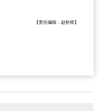
【责任编辑：
赵朴煜
】