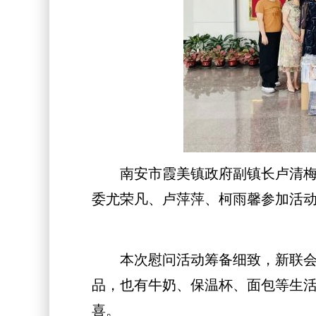
南安市霞美镇政府副镇长卢清梅，
委尤荣凡、卢萍萍、柯雨馨参加活
本次慰问活动筹备细致，新联会妇
品，也有牛奶、保温杯、面包等生
喜。