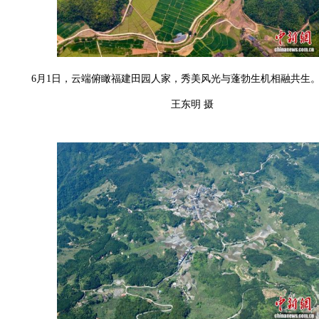
6月1日，云端俯瞰福建田园人家，秀美风光与蓬勃生机相融共生
王东明 摄