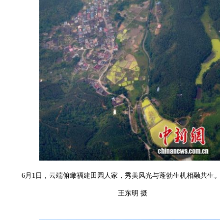
6月1日，云端俯瞰福建田园人家，秀美风光与蓬勃生机相融共生
王东明 摄