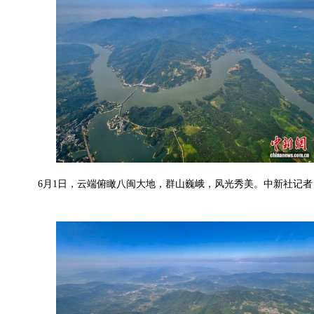
6月1日，云端俯瞰八闽大地，群山巍峨，风光秀美。中新社记者 