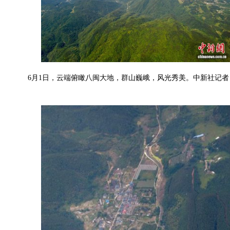
6月1日，云端俯瞰八闽大地，群山巍峨，风光秀美。中新社记者 