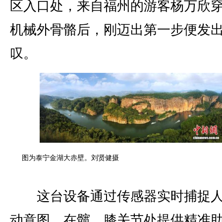
区入口处，来自福州的游客杨万欣
机械外骨骼后，刚迈出第一步便发
叹。
图为泰宁金湖大赤壁。刘贤健摄
这台设备通过传感器实时捕捉人
动意图，在髋、膝关节处提供精准