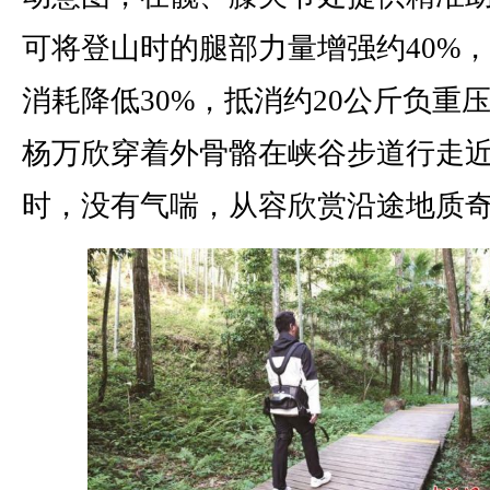
可将登山时的腿部力量增强约40%
消耗降低30%，抵消约20公斤负重
杨万欣穿着外骨骼在峡谷步道行走近
时，没有气喘，从容欣赏沿途地质