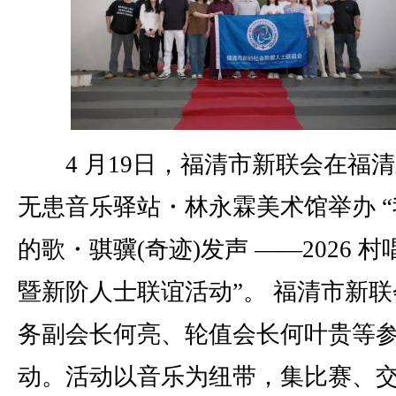
4 月19日，福清市新联会在福清
无患音乐驿站・林永霖美术馆举办 “
的歌・骐骥(奇迹)发声 ——2026 
暨新阶人士联谊活动”。 福清市新联
务副会长何亮、轮值会长何叶贵等
动。活动以音乐为纽带，集比赛、