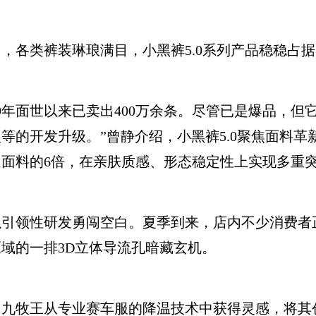
类裤装琳琅满目，小黑裤5.0系列产品稳稳占据“
年面世以来已卖出400万余条。尽管已是爆品，但它
等的开发升级。”曾静介绍，小黑裤5.0聚焦面料
面料的6倍，在亲肤质感、形态稳定性上实现多重
领性研发勇闯空白。夏季到来，店内不少消费者正
域的一排3D立体导流孔暗藏玄机。
牧王从专业赛车服的降温技术中获得灵感，将其