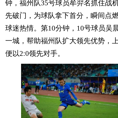
钟，福州队35号球员牟羿名抓住战
先破门，为球队拿下首分，瞬间点
球迷热情。第10分钟，10号球员吴
一城，帮助福州队扩大领先优势，
便以2:0领先对手。