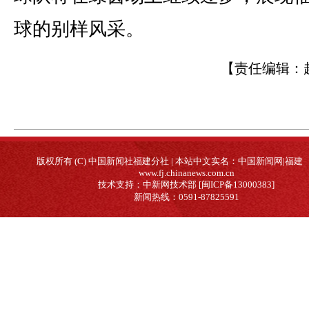
球的别样风采。
【责任编辑：
版权所有 (C) 中国新闻社福建分社 | 本站中文实名：中国新闻网|福建
www.fj.chinanews.com.cn
技术支持：中新网技术部 [闽ICP备13000383]
新闻热线：0591-87825591