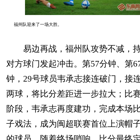
福州队迎来了一场大胜。
易边再战，福州队攻势不减，持
对方球门发起冲击。第57分钟、第6
钟，29号球员韦承志接连破门，接
两球，将比分差距进一步拉大；比
阶段，韦承志再度建功，完成本场
子戏法，成为闽超联赛首位上演帽
的球员。随着终场哨响，比分最终