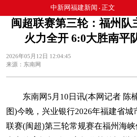
中新网福建新闻
正文
•
闽超联赛第三轮：福州队
火力全开 6:0大胜南平
2026年05月12日 12:04:45
来源：东南网
东南网5月10日讯(本网记者 陈楠
图)今晚，兴业银行2026年福建省城
联赛(闽超)第三轮常规赛在福州海峡