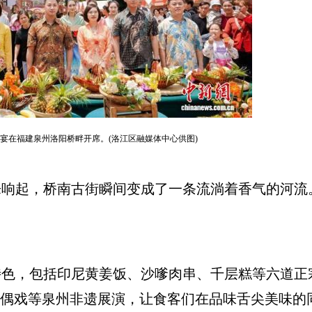
洋长桌宴在福建泉州洛阳桥畔开席。(洛江区融媒体中心供图)
起，桥南古街瞬间变成了一条流淌着香气的河流
。
，包括印尼黄姜饭、沙嗲肉串、千层糕等六道正
木偶戏等泉州非遗展演，让食客们在品味舌尖美味的