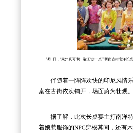
5月1日，“泉州真可‘椅’·洛江‘拼一桌’”桥南古街南
伴随着一阵阵欢快的印尼风情乐响
桌在古街依次铺开，场面蔚为壮观
据了解，此次长桌宴主打南洋特色
着娘惹服饰的NPC穿梭其间，还有