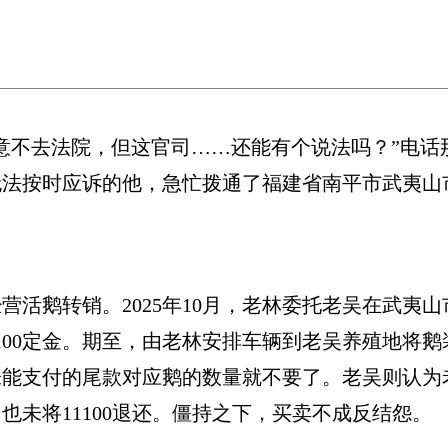
不去法院，但这官司……还能有个说法吗？”电话
无法按时应诉的他，急忙拨通了福建省南平市武夷山
鹅转销。2025年10月，老林委托老吴在武夷山市
11100定金。期至，由老林安排车辆到老吴养殖地
，未能支付的尾款对应鹅的数量就不要了。老吴则认
也未将11100退还。僵持之下，买卖不成反结怨。