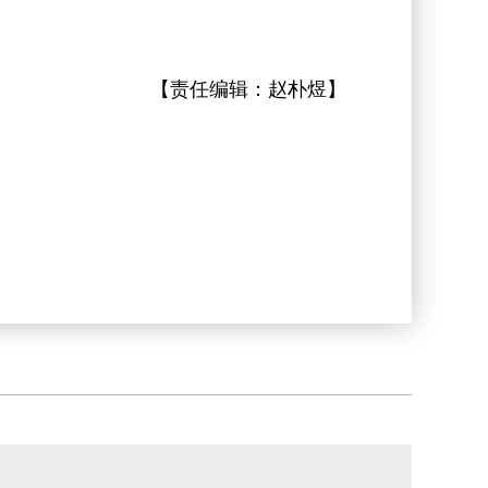
【责任编辑：
赵朴煜
】