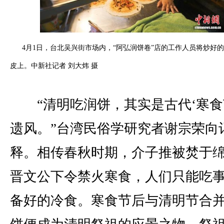
4月1日，台北吴兴街市场内，“阿弘润饼卷”店的工作人员将炒好
皮上。中新社记者 刘大炜 摄
“清明吃润饼，其实是古代‘寒食
遗风。”台湾民俗学研究者谢宗荣向
释。相传春秋时期，介子推被焚于
晋文公下令禁火寒食，人们只能吃
备好的冷食。寒食节后与清明节合