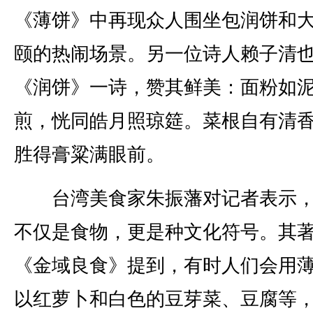
《薄饼》中再现众人围坐包润饼和
颐的热闹场景。另一位诗人赖子清
《润饼》一诗，赞其鲜美：面粉如
煎，恍同皓月照琼筵。菜根自有清
胜得膏粱满眼前。
台湾美食家朱振藩对记者表示，
不仅是食物，更是种文化符号。其
《金域良食》提到，有时人们会用
以红萝卜和白色的豆芽菜、豆腐等