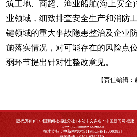
筑工地、商超、渔业船舶(海上安全)
业领域，细致排查安全生产和消防
键领域的重大事故隐患整治及企业
施落实情况，对可能存在的风险点
弱环节提出针对性整改意见。
【责任编辑：
版权所有 (C) 中国新闻社福建分社 | 本站中文实名：中国新闻网|福建
www.fj.chinanews.com.cn
技术支持：中新网技术部 [闽ICP备13000383]
新闻热线：0591-87825591