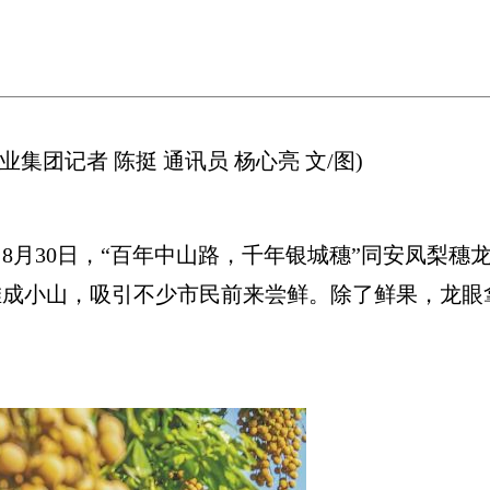
团记者 陈挺 通讯员 杨心亮 文/图)
30日，“百年中山路，千年银城穗”同安凤梨穗
堆成小山，吸引不少市民前来尝鲜。除了鲜果，龙眼