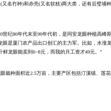
(又名冇种)和赤壳(又名软枝)两大类，还有后璧埔
20世纪80年代末至90年代初，是同安龙眼种植高
龙眼是厦门农产品出口创汇的主力军。比如，水涨
鲜龙眼能卖到6~8元，而我的月工资才49元。”
眼栽种面积近2.5万亩，主要产区包括汀溪镇、莲