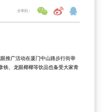
分享到：
龙眼推广活动在厦门中山路步行街举
拿铁、龙眼椰椰等饮品也备受大家青