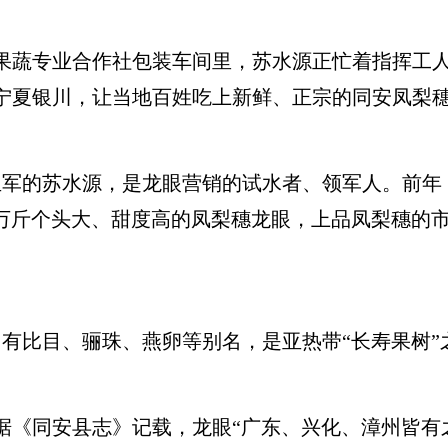
果蔬专业合作社包装车间里，苏水源正忙着指挥工人
达宁夏银川，让当地百姓吃上新鲜、正宗的同安凤梨
的苏水源，是龙眼营销的试水者、领军人。前年，
80万斤个头大、甜度高的凤梨穗龙眼，上品凤梨穗的市
比目、骊珠、燕卵等别名，是亚热带“长寿果树”
《同安县志》记载，龙眼“广东、兴化、漳州皆有