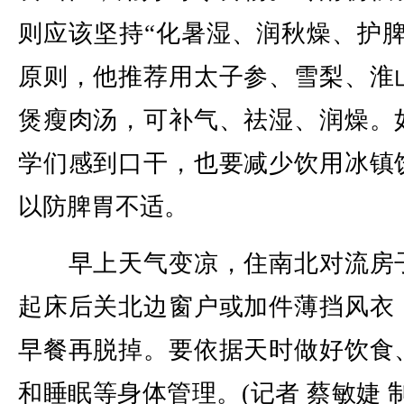
则应该坚持“化暑湿、润秋燥、护脾
原则，他推荐用太子参、雪梨、淮
煲瘦肉汤，可补气、祛湿、润燥。
学们感到口干，也要减少饮用冰镇
以防脾胃不适。
早上天气变凉，住南北对流房
起床后关北边窗户或加件薄挡风衣
早餐再脱掉。要依据天时做好饮食
和睡眠等身体管理。(记者 蔡敏婕 