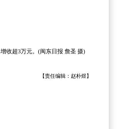
超3万元。(闽东日报 詹圣 摄)
【责任编辑：
赵朴煜
】