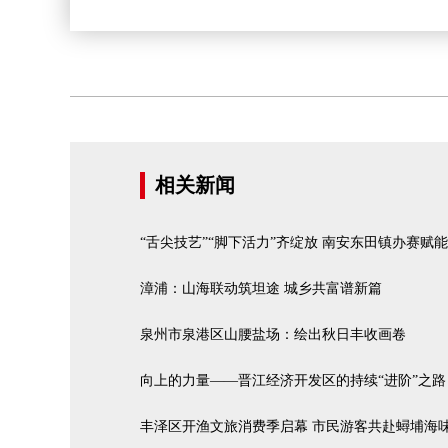
相关新闻
“舌尖技艺”“脚下活力”齐绽放 南安东田镇办赛赋
漳浦：山海联动筑坦途 城乡共富谱新篇
泉州市泉港区山腰盐场：绘出秋日丰收画卷
向上的力量——晋江经济开发区的持续“进阶”之路
丰泽区开渔文旅消费季启幕 市民游客共赴蟳埔海