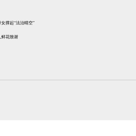
女撑起“法治晴空”
人鲜花致谢