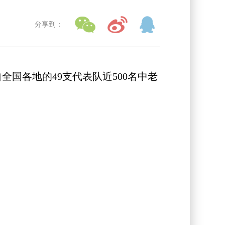
分享到：
国各地的49支代表队近500名中老