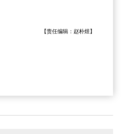
【责任编辑：
赵朴煜
】